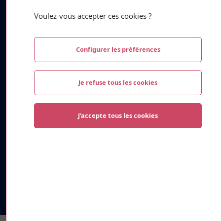
(Italie)
Cuneo (Coni)
Voulez-vous accepter ces cookies ?
(USA)
Greer, SC
(Brésil)
Guarulhos
(Ukraine)
Krementchouk
Configurer les préférences
(USA)
Lexington, SC
(Japon)
Maebashi
Je refuse tous les cookies
(Canada)
Magog
(USA)
Norman, OK
(Serbie)
Pirot
J'accepte tous les cookies
(Allemagne)
Regensburg (Ratisbonne)
(Royaume-Uni)
Salford
(Mexique)
Santiago de Querétaro
(Espagne)
Valladolid
(Espagne)
Vitoria-Gasteiz