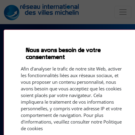
Villes
Filtre
par
Nous avons besoin de votre
consentement
pays
Afin d'analyser le trafic de notre site Web, activer
les fonctionnalités liées aux réseaux sociaux, et
(USA)
Anderson, SC
vous proposer un contenu personnalisé, nous
(Espagne)
Aranda de Duero
avons besoin que vous acceptiez que les cookies
(Allemagne)
Bad Kreuznach
soient placés par votre navigateur. Cela
impliquera le traitement de vos informations
(Portugal)
Braga
personnelles, y compris votre adresse IP et votre
(Canada)
Bridgewater, NS
comportement de navigation. Pour plus
(France)
Clermont-Ferrand
d'informations, veuillez consulter notre Politique
de cookies
(Canada)
Comté de Kings