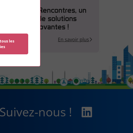
Les 2èmes Rencontres, un
laboratoire de solutions
urbaines innovantes !
En savoir plus
tous les
ies
Suivez-nous !