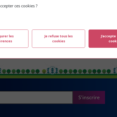
ccepter ces cookies ?
La mobilité internationale
renforce les liens et la
coopération entre les villes
En savoir plus
gurer les
Je refuse tous les
J'accepte 
érences
cookies
cook
S'inscrire