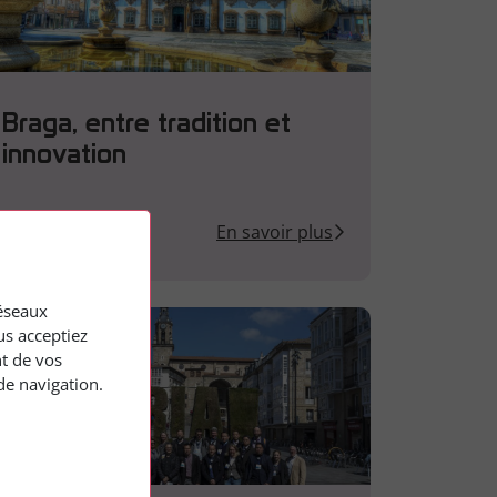
Braga, entre tradition et
innovation
En savoir plus
réseaux
us acceptiez
nt de vos
de navigation.