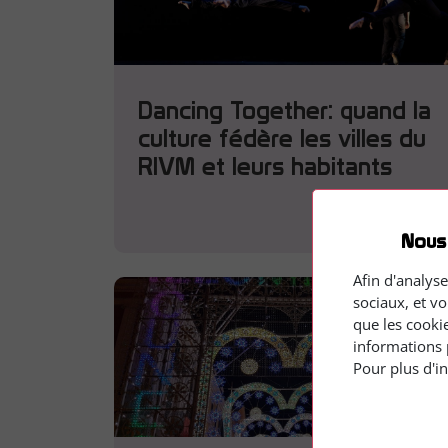
Dancing Together: quand la
culture fédère les villes du
RIVM et leurs habitants
En savoir plus
Nous
Afin d'analyse
sociaux, et v
que les cooki
informations 
Pour plus d'i