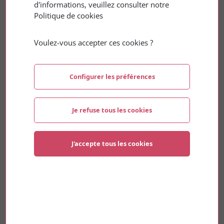
d'informations, veuillez consulter notre
Politique de cookies
Voulez-vous accepter ces cookies ?
Configurer les préférences
Je refuse tous les cookies
Lab Égalité des genres
En savoir plus
J'accepte tous les cookies